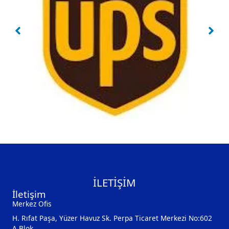
İLETİŞİM
İletişim
Merkez Ofis
H. Rıfat Paşa, Yüzer Havuz Sk. Perpa Ticaret Merkezi No:602
A Blok