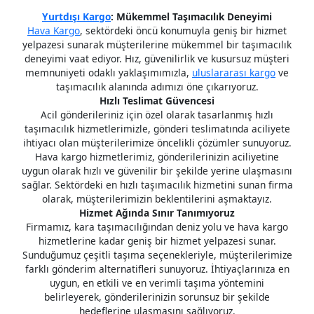
Yurtdışı Kargo
: Mükemmel Taşımacılık Deneyimi
Hava Kargo
, sektördeki öncü konumuyla geniş bir hizmet
yelpazesi sunarak müşterilerine mükemmel bir taşımacılık
deneyimi vaat ediyor. Hız, güvenilirlik ve kusursuz müşteri
memnuniyeti odaklı yaklaşımımızla,
uluslararası kargo
ve
taşımacılık alanında adımızı öne çıkarıyoruz.
Hızlı Teslimat Güvencesi
Acil gönderileriniz için özel olarak tasarlanmış hızlı
taşımacılık hizmetlerimizle, gönderi teslimatında aciliyete
ihtiyacı olan müşterilerimize öncelikli çözümler sunuyoruz.
Hava kargo hizmetlerimiz, gönderilerinizin aciliyetine
uygun olarak hızlı ve güvenilir bir şekilde yerine ulaşmasını
sağlar. Sektördeki en hızlı taşımacılık hizmetini sunan firma
olarak, müşterilerimizin beklentilerini aşmaktayız.
Hizmet Ağında Sınır Tanımıyoruz
Firmamız, kara taşımacılığından deniz yolu ve hava kargo
hizmetlerine kadar geniş bir hizmet yelpazesi sunar.
Sunduğumuz çeşitli taşıma seçenekleriyle, müşterilerimize
farklı gönderim alternatifleri sunuyoruz. İhtiyaçlarınıza en
uygun, en etkili ve en verimli taşıma yöntemini
belirleyerek, gönderilerinizin sorunsuz bir şekilde
hedeflerine ulaşmasını sağlıyoruz.