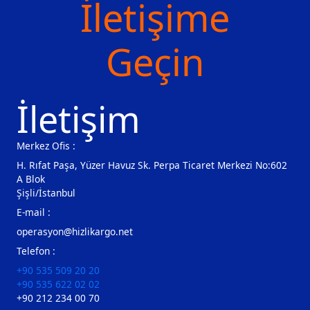
İletişime
Geçin
İletişim
Merkez Ofis :
H. Rıfat Paşa, Yüzer Havuz Sk. Perpa Ticaret Merkezi No:602
A Blok
Şişli/İstanbul
E-mail :
operasyon@hizlikargo.net
Telefon :
+90 535 509 20 20
+90 535 622 02 02
+90 212 234 00 70