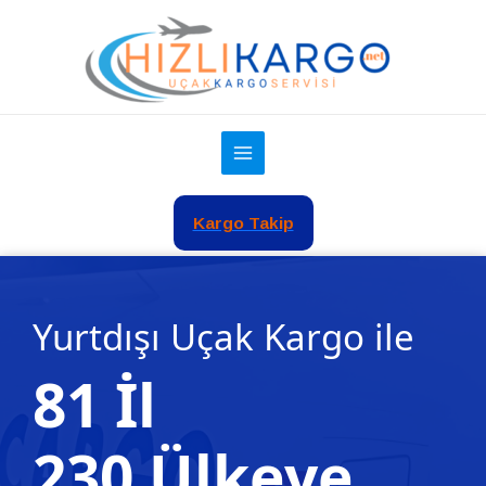
İçeriğe
atla
Kargo Takip
Yurtdışı Uçak Kargo ile
81 İl
230 Ülkeye