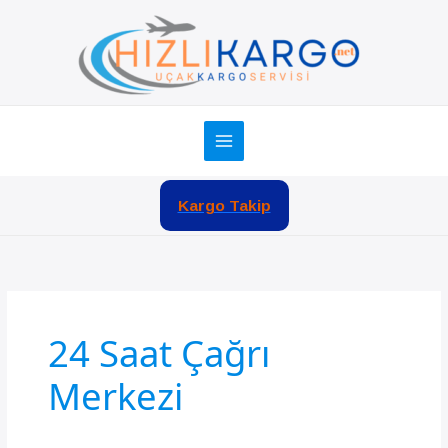
İçeriğe
atla
Kargo Takip
24 Saat Çağrı
Merkezi