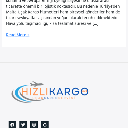
konumu ve Avrupa Birliği üyeliği sayesinde uluslararası
ticarette önemli bir lojistik noktasıdır. Bu nedenle Türkiye’den
Malta Uçak Kargo hizmetleri hem bireysel gönderiler hem de
ticari sevkiyatlar açısından yoğun olarak tercih edilmektedir.
Hava yolu taşımacılığı, kısa teslimat süresi ve […]
Malta
Read More »
Uçak
Kargo