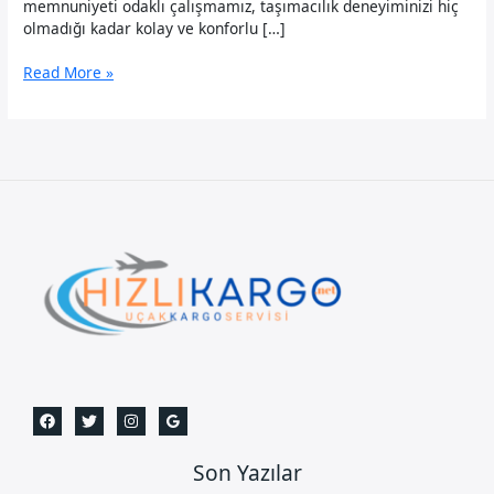
memnuniyeti odaklı çalışmamız, taşımacılık deneyiminizi hiç
olmadığı kadar kolay ve konforlu […]
Adana
Read More »
Uçak
Kargo:0535
509
20
20-
7/24
Çağrı
Hizmeti.
Son Yazılar