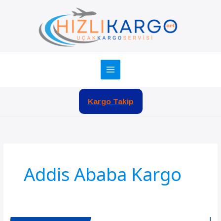
İçeriğe
atla
Kargo Takip
Addis Ababa Kargo