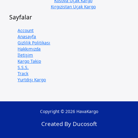
Kosova Uçak Kargo
Kırgızistan Uçak Kargo
Sayfalar
Account
Anasayfa
Gizlilik Politikası
Hakkımızda
İletişim
Kargo Takip
S.S.S.
Track
Yurtdışı Kargo
Copyright © 2026 HavaKargo
Created By Ducosoft