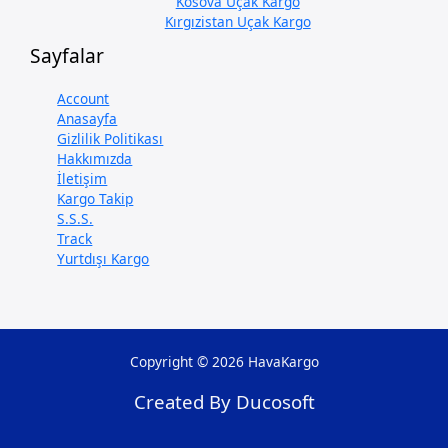
Kosova Uçak Kargo
Kırgızistan Uçak Kargo
Sayfalar
Account
Anasayfa
Gizlilik Politikası
Hakkımızda
İletişim
Kargo Takip
S.S.S.
Track
Yurtdışı Kargo
Copyright © 2026 HavaKargo
Created By Ducosoft