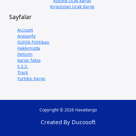
Kosova Uçak Kargo
Kırgızistan Uçak Kargo
Sayfalar
Account
Anasayfa
Gizlilik Politikası
Hakkımızda
İletişim
Kargo Takip
S.S.S.
Track
Yurtdışı Kargo
Copyright © 2026 HavaKargo
Created By Ducosoft