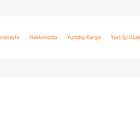
Anasayfa
Hakkımızda
Yurtdışı Kargo
Yurt İçi Uça