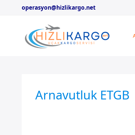
İçeriğe
operasyon@hizlikargo.net
atla
Arnavutluk ETGB