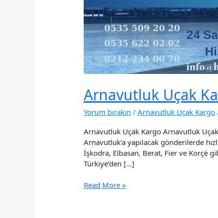
Arnavutluk Uçak K
Yorum bırakın
/
Arnavutluk Uçak Kargo
Arnavutluk Uçak Kargo Arnavutluk Uçak 
Arnavutluk’a yapılacak gönderilerde hızl
İşkodra, Elbasan, Berat, Fier ve Korçë g
Türkiye’den […]
Arnavutluk
Read More »
Uçak
Kargo