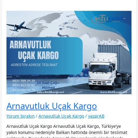
Arnavutluk Uçak Kargo
Yorum bırakın
/
Arnavutluk Uçak Kargo
/
yazarAB
Arnavutluk Uçak Kargo Arnavutluk Uçak Kargo, Türkiye’ye
yakın konumu nedeniyle Balkan hattında önemli bir teslimat