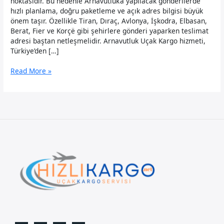
noktasıdır. Bu nedenle Arnavutluk’a yapılacak gönderilerde
hızlı planlama, doğru paketleme ve açık adres bilgisi büyük
önem taşır. Özellikle Tiran, Dıraç, Avlonya, İşkodra, Elbasan,
Berat, Fier ve Korçë gibi şehirlere gönderi yaparken teslimat
adresi baştan netleşmelidir. Arnavutluk Uçak Kargo hizmeti,
Türkiye’den […]
Arnavutluk
Read More »
Uçak
Kargo