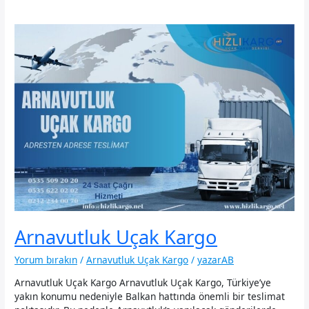
Arnavutluk Uçak Kargo
Yorum bırakın
/
Arnavutluk Uçak Kargo
/
yazarAB
Arnavutluk Uçak Kargo Arnavutluk Uçak Kargo, Türkiye’ye
yakın konumu nedeniyle Balkan hattında önemli bir teslimat