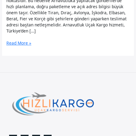
noktasıdır. Bu nedenle Arnavutluk’a yapılacak gönderilerde
hızlı planlama, doğru paketleme ve açık adres bilgisi büyük
önem taşır. Özellikle Tiran, Dıraç, Avlonya, İşkodra, Elbasan,
Berat, Fier ve Korçë gibi şehirlere gönderi yaparken teslimat
adresi baştan netleşmelidir. Arnavutluk Uçak Kargo hizmeti,
Türkiye’den […]
Arnavutluk
Read More »
Uçak
Kargo