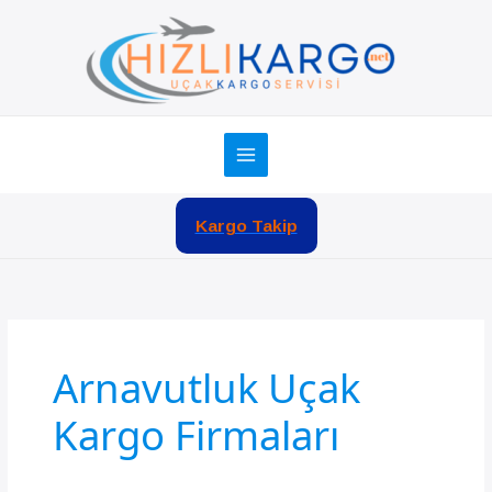
İçeriğe
atla
Kargo Takip
Arnavutluk Uçak
Kargo Firmaları