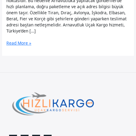
noktasıdır. Bu nedenle Arnavutluk’a yapılacak gönderilerde
hızlı planlama, doğru paketleme ve açık adres bilgisi büyük
önem taşır. Özellikle Tiran, Dıraç, Avlonya, İşkodra, Elbasan,
Berat, Fier ve Korçë gibi şehirlere gönderi yaparken teslimat
adresi baştan netleşmelidir. Arnavutluk Uçak Kargo hizmeti,
Türkiye’den […]
Arnavutluk
Read More »
Uçak
Kargo