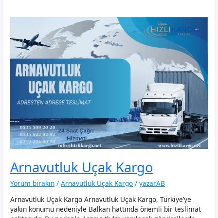
Arnavutluk Uçak Kargo
Yorum bırakın
/
Arnavutluk Uçak Kargo
/
yazarAB
Arnavutluk Uçak Kargo Arnavutluk Uçak Kargo, Türkiye’ye
yakın konumu nedeniyle Balkan hattında önemli bir teslimat