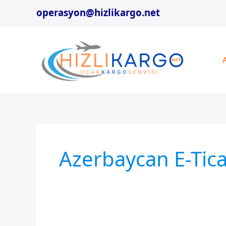
İçeriğe
operasyon@hizlikargo.net
atla
Azerbaycan E-Tic