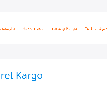
Anasayfa
Hakkımızda
Yurtdışı Kargo
Yurt İçi Uça
aret Kargo