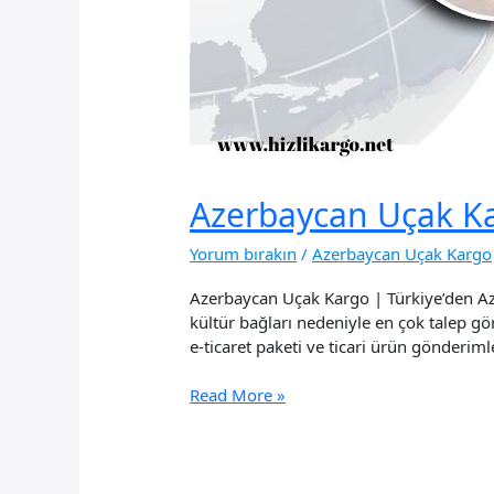
Azerbaycan Uçak K
Yorum bırakın
/
Azerbaycan Uçak Kargo
Azerbaycan Uçak Kargo | Türkiye’den Aze
kültür bağları nedeniyle en çok talep gö
e-ticaret paketi ve ticari ürün gönderim
Azerbaycan
Read More »
Uçak
Kargo