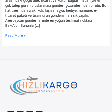
arasındaki güçlü aile, ticaret ve kültür bağları nedeniyle en
çok talep gören uluslararası gönderi çözümlerinden biridir. Bu
hat üzerinde evrak, koli, kişisel eşya, hediye, numune, e-
ticaret paketi ve ticari ürün gönderimleri sık yapılır.
Azerbaycan gönderilerinde en yoğun teslimat noktası
Bakü’dür. Bununla […]
Azerbaycan
Read More »
Uçak
Kargo