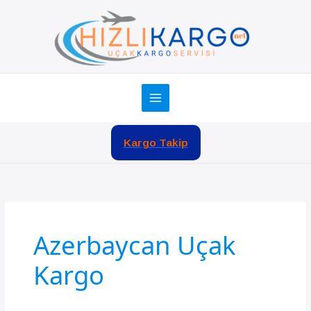
İçeriğe
atla
Kargo Takip
Azerbaycan Uçak
Kargo