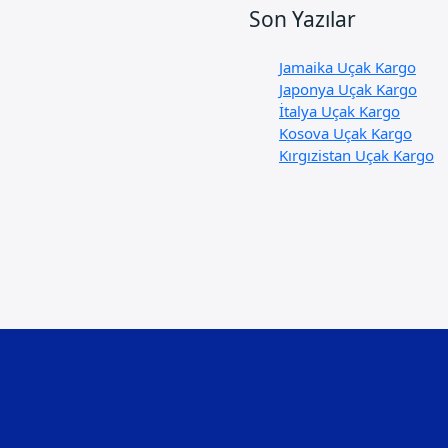
Son Yazılar
Jamaika Uçak Kargo
Japonya Uçak Kargo
İtalya Uçak Kargo
Kosova Uçak Kargo
Kırgızistan Uçak Kargo