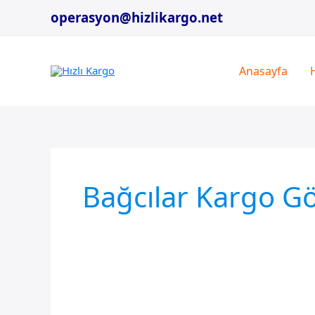
İçeriğe
operasyon@hizlikargo.net
atla
Anasayfa
Bağcılar Kargo G