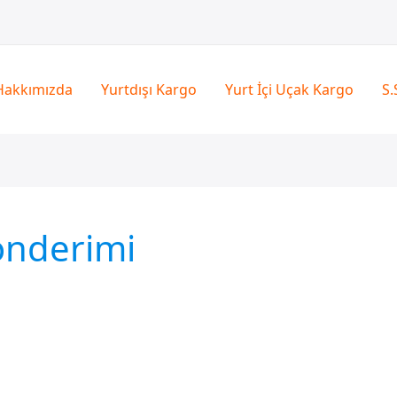
Hakkımızda
Yurtdışı Kargo
Yurt İçi Uçak Kargo
S.
önderimi