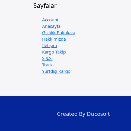
Sayfalar
Account
Anasayfa
Gizlilik Politikası
Hakkımızda
İletişim
Kargo Takip
S.S.S.
Track
Yurtdışı Kargo
Created By Ducosoft