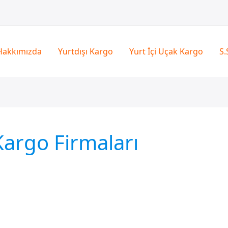
Hakkımızda
Yurtdışı Kargo
Yurt İçi Uçak Kargo
S.
argo Firmaları