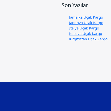
Son Yazılar
Jamaika Uçak Kargo
Japonya Uçak Kargo
İtalya Uçak Kargo
Kosova Uçak Kargo
Kırgızistan Uçak Kargo