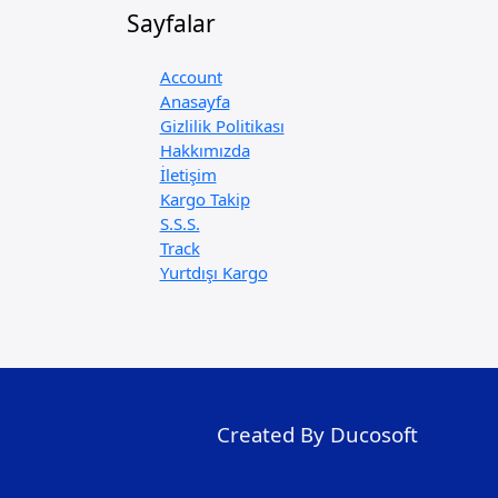
Sayfalar
Account
Anasayfa
Gizlilik Politikası
Hakkımızda
İletişim
Kargo Takip
S.S.S.
Track
Yurtdışı Kargo
Created By Ducosoft