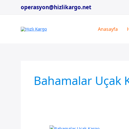
İçeriğe
operasyon@hizlikargo.net
atla
Anasayfa
Bahamalar Uçak K