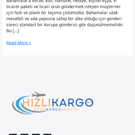
Bahamalar’a evrak, koli, numune, hediye, kişisel eşya, e-
ticaret paketi ve ticari ürün göndermek isteyen müşteriler
için hızlı ve planlı bir taşıma çözümüdür. Bahamalar uzak
mesafeli ve ada yapısına sahip bir ülke olduğu için gönderi
süreci standart bir Avrupa gönderisi gibi düşünülmemelidir.
Bu […]
Bahamalar
Read More »
Uçak
Kargo