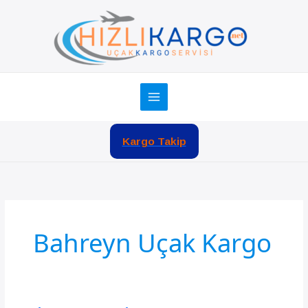
İçeriğe
atla
Kargo Takip
Bahreyn Uçak Kargo