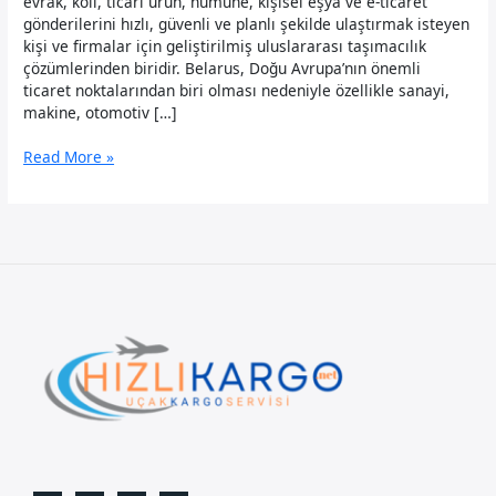
evrak, koli, ticari ürün, numune, kişisel eşya ve e-ticaret
gönderilerini hızlı, güvenli ve planlı şekilde ulaştırmak isteyen
kişi ve firmalar için geliştirilmiş uluslararası taşımacılık
çözümlerinden biridir. Belarus, Doğu Avrupa’nın önemli
ticaret noktalarından biri olması nedeniyle özellikle sanayi,
makine, otomotiv […]
Belarus
Read More »
Uçak
Kargo