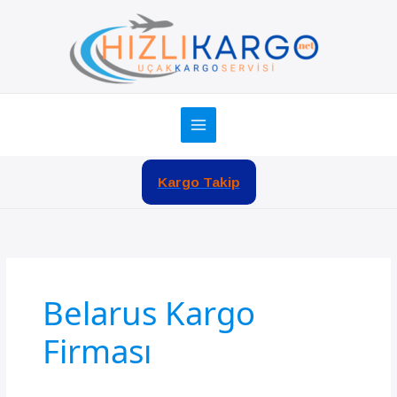
İçeriğe
atla
Kargo Takip
Belarus Kargo
Firması