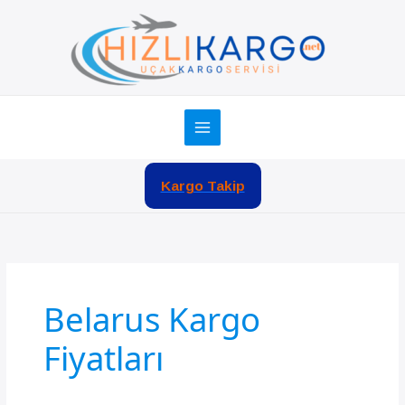
İçeriğe
atla
Kargo Takip
Belarus Kargo
Fiyatları