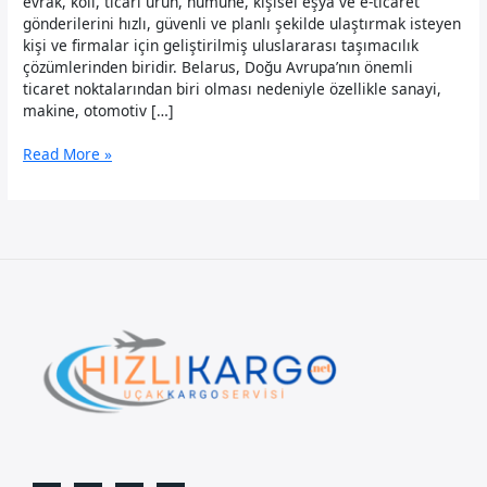
evrak, koli, ticari ürün, numune, kişisel eşya ve e-ticaret
gönderilerini hızlı, güvenli ve planlı şekilde ulaştırmak isteyen
kişi ve firmalar için geliştirilmiş uluslararası taşımacılık
çözümlerinden biridir. Belarus, Doğu Avrupa’nın önemli
ticaret noktalarından biri olması nedeniyle özellikle sanayi,
makine, otomotiv […]
Belarus
Read More »
Uçak
Kargo