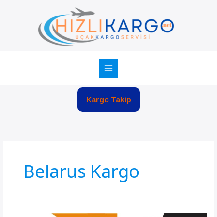
İçeriğe
atla
Kargo Takip
Belarus Kargo