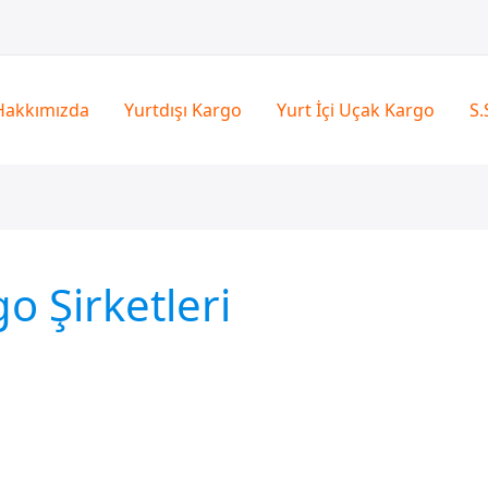
Hakkımızda
Yurtdışı Kargo
Yurt İçi Uçak Kargo
S.
o Şirketleri