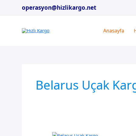
İçeriğe
operasyon@hizlikargo.net
atla
Anasayfa
Belarus Uçak Karg