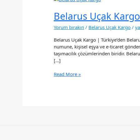
Belarus Uçak Karg
Yorum bırakın
/
Belarus Uçak Kargo
/
y
Belarus Uçak Kargo | Türkiye’den Belarus
numune, kişisel eşya ve e-ticaret gönderil
taşımacılık çözümlerinden biridir. Belar
[…]
Belarus
Read More »
Uçak
Kargo