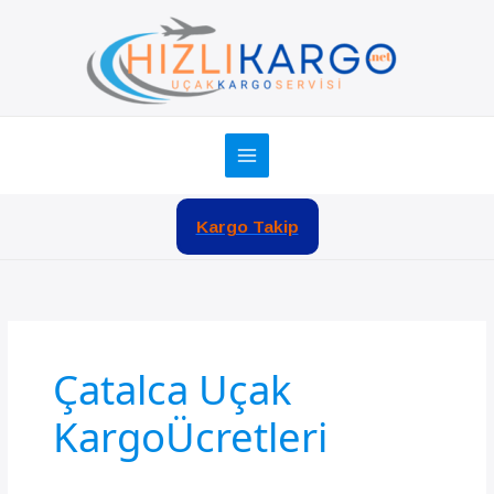
İçeriğe
atla
Kargo Takip
Çatalca Uçak
KargoÜcretleri