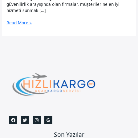
güvenilirlik arayışında olan firmalar, müşterilerine en iyi
hizmeti sunmak […]
Çatalca
Read More »
Uçak
Kargo
Son Yazılar