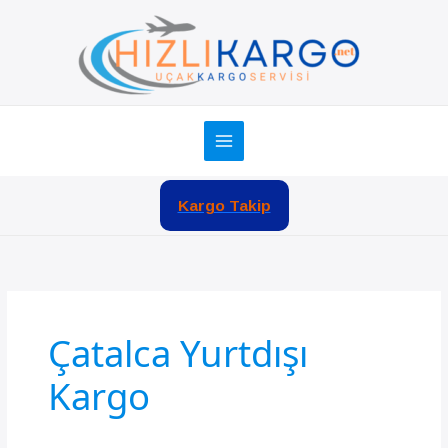
İçeriğe
atla
Kargo Takip
Çatalca Yurtdışı
Kargo