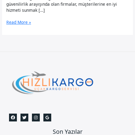
güvenilirlik arayışında olan firmalar, müşterilerine en iyi
hizmeti sunmak […]
Çatalca
Read More »
Uçak
Kargo
Son Yazılar