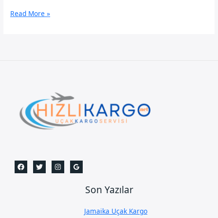
Dubai
Read More »
Uçak
Kargo
Son Yazılar
Jamaika Uçak Kargo