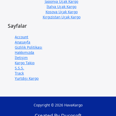
Japonya Uçak Kargo
İtalya Uçak Kargo
Kosova Uçak Kargo
Kırgızistan Uçak Kargo
Sayfalar
Account
Anasayfa
Gizlilik Politikası
Hakkımızda
İletişim
Kargo Takip
S.S.S.
Track
Yurtdışı Kargo
Copyright © 2026 HavaKargo
Created By Ducosoft