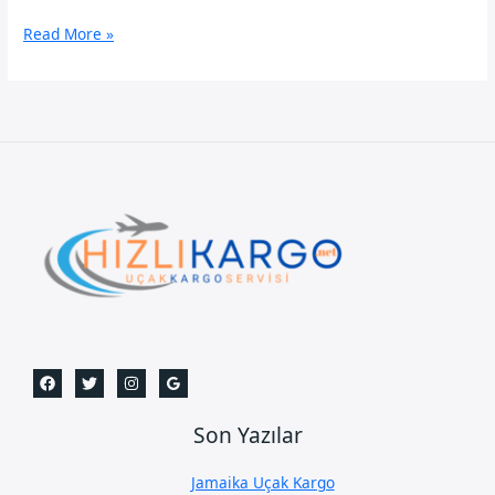
Elazığ
Read More »
Uçak
Kargo
Son Yazılar
Jamaika Uçak Kargo