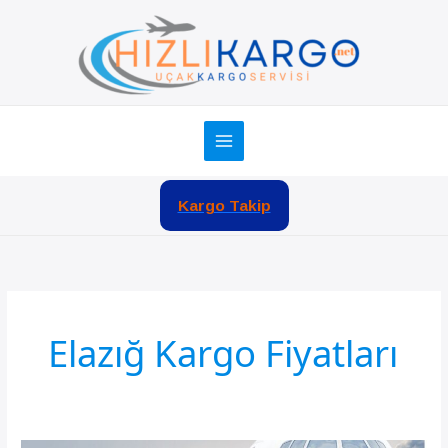
İçeriğe
atla
Kargo Takip
Elazığ Kargo Fiyatları