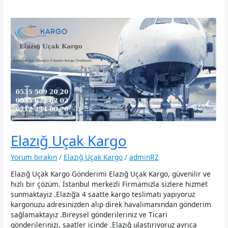
Elazığ Uçak Kargo
Yorum bırakın
/
Elazığ Uçak Kargo
/
adminRZ
Elazığ Uçak Kargo Gönderimi Elazığ Uçak Kargo, güvenilir ve
hızlı bir çözüm. İstanbul merkezli Firmamızla sizlere hizmet
sunmaktayız .Elazığ’a 4 saatte kargo teslimatı yapıyoruz
kargonuzu adresinizden alıp direk havalimanından gönderim
sağlamaktayız .Bireysel gönderileriniz ve Ticari
gönderilerinizi, saatler içinde .Elazığ ulaştırıyoruz ayrıca