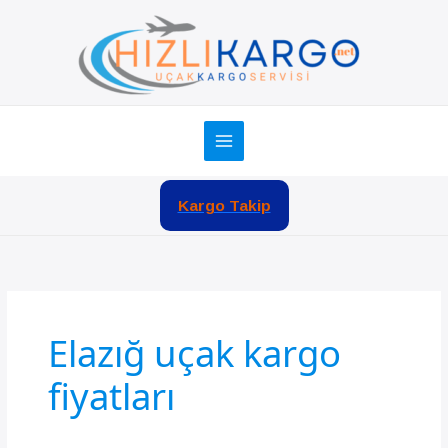
İçeriğe
atla
Kargo Takip
Elazığ uçak kargo
fiyatları