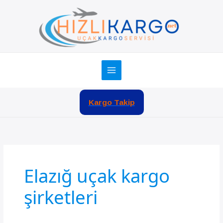
İçeriğe
atla
Kargo Takip
Elazığ uçak kargo
şirketleri