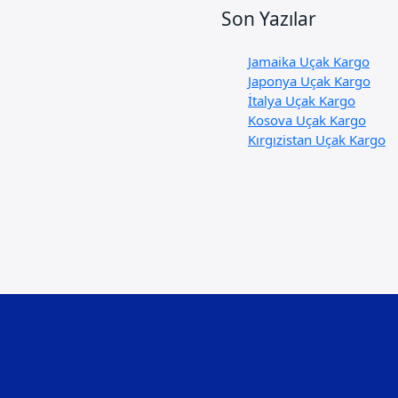
Son Yazılar
Jamaika Uçak Kargo
Japonya Uçak Kargo
İtalya Uçak Kargo
Kosova Uçak Kargo
Kırgızistan Uçak Kargo