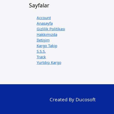
Sayfalar
Account
Anasayfa
Gizlilik Politikası
Hakkımızda
İletişim
Kargo Takip
S.S.S.
Track
Yurtdışı Kargo
Created By Ducosoft