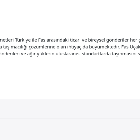
tleri Türkiye ile Fas arasındaki ticari ve bireysel gönderiler her g
hava taşımacılığı çözümlerine olan ihtiyaç da büyümektedir. Fas U
t gönderileri ve ağır yüklerin uluslararası standartlarda taşınmasını 