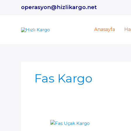
İçeriğe
operasyon@hizlikargo.net
atla
Anasayfa
Ha
Fas Kargo