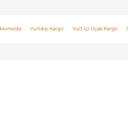
kkımızda
Yurtdışı Kargo
Yurt İçi Uçak Kargo