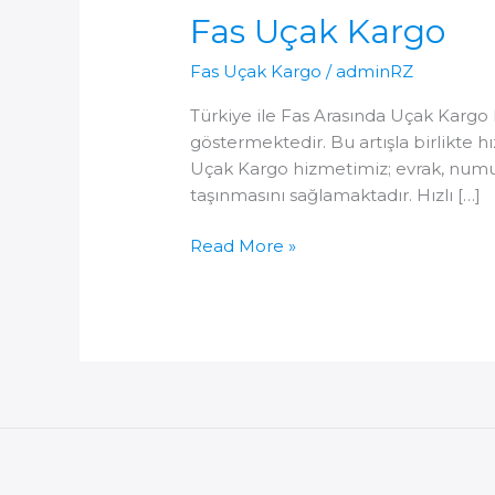
Fas Uçak Kargo
Fas Uçak Kargo
/
adminRZ
Türkiye ile Fas Arasında Uçak Kargo H
göstermektedir. Bu artışla birlikte h
Uçak Kargo hizmetimiz; evrak, numune, 
taşınmasını sağlamaktadır. Hızlı […]
Fas
Read More »
Uçak
Kargo