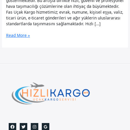
göstermektedir. Bu artışla birlikte hızlı, güvenli ve profesyonel
hava taşımacılığı çözümlerine olan ihtiyaç da büyümektedir.
Fas Uçak Kargo hizmetimiz; evrak, numune, kişisel eşya, valiz,
ticari ürün, e-ticaret gönderileri ve ağır yüklerin uluslararası
standartlarda taşınmasını sağlamaktadır. Hızlı […]
Fas
Read More »
Uçak
Kargo