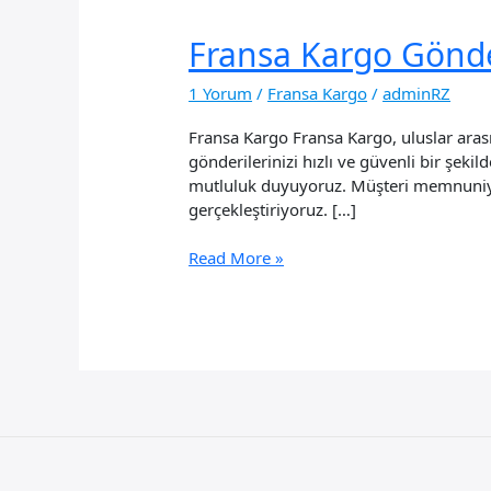
Fransa Kargo Gönder
1 Yorum
/
Fransa Kargo
/
adminRZ
Fransa Kargo Fransa Kargo, uluslar aras
gönderilerinizi hızlı ve güvenli bir şeki
mutluluk duyuyoruz. Müşteri memnuniyeti
gerçekleştiriyoruz. […]
Fransa
Read More »
Kargo
Gönderimi
Nasıl
Yapılır