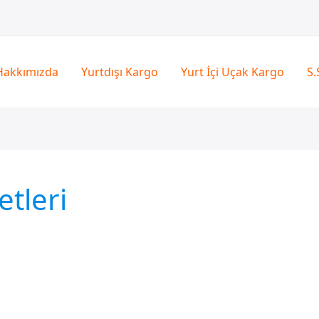
Hakkımızda
Yurtdışı Kargo
Yurt İçi Uçak Kargo
S.
etleri