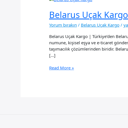
Belarus Uçak Karg
Yorum bırakın
/
Belarus Uçak Kargo
/
y
Belarus Uçak Kargo | Türkiye’den Belarus
numune, kişisel eşya ve e-ticaret gönderil
taşımacılık çözümlerinden biridir. Belar
[…]
Belarus
Read More »
Uçak
Kargo