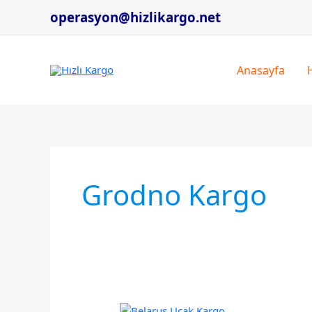
İçeriğe
operasyon@hizlikargo.net
atla
Anasayfa
Grodno Kargo