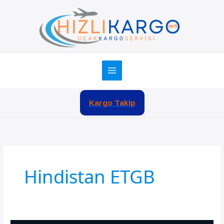
İçeriğe
atla
Kargo Takip
Hindistan ETGB