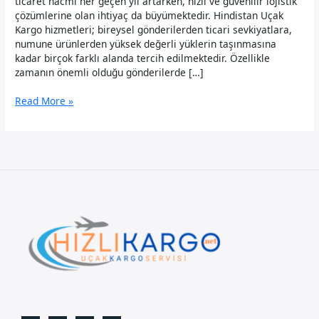
ticaret hacmi her geçen yıl artarken, hızlı ve güvenilir lojistik
çözümlerine olan ihtiyaç da büyümektedir. Hindistan Uçak
Kargo hizmetleri; bireysel gönderilerden ticari sevkiyatlara,
numune ürünlerden yüksek değerli yüklerin taşınmasına
kadar birçok farklı alanda tercih edilmektedir. Özellikle
zamanın önemli olduğu gönderilerde […]
Hindistan
Read More »
Uçak
Kargo