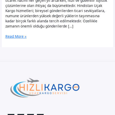
ticaret hacmi her geçen yıl artarken, hızlı ve güvenilir lojistik
çözümlerine olan ihtiyaç da büyümektedir. Hindistan Uçak
Kargo hizmetleri; bireysel gönderilerden ticari sevkiyatlara,
numune ürünlerden yüksek değerli yüklerin taşınmasına
kadar birçok farklı alanda tercih edilmektedir. Özellikle
zamanın önemli olduğu gönderilerde […]
Hindistan
Read More »
Uçak
Kargo