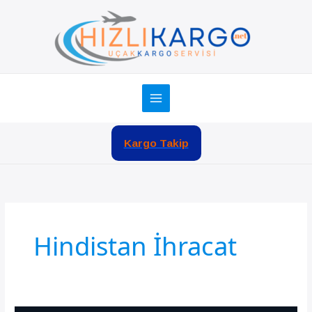
İçeriğe
atla
Kargo Takip
Hindistan İhracat