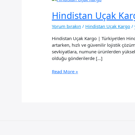
Hindistan Uçak Kar
Yorum bırakın
/
Hindistan Uçak Kargo
/
Hindistan Uçak Kargo | Türkiye’den Hindi
artarken, hızlı ve güvenilir lojistik çöz
sevkiyatlara, numune ürünlerden yüksek 
olduğu gönderilerde […]
Hindistan
Read More »
Uçak
Kargo