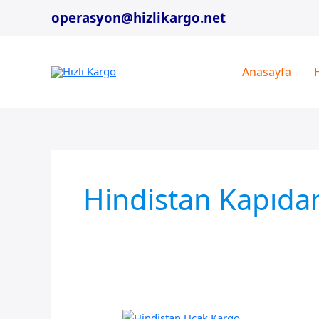
İçeriğe
operasyon@hizlikargo.net
atla
Anasayfa
Hindistan Kapıda