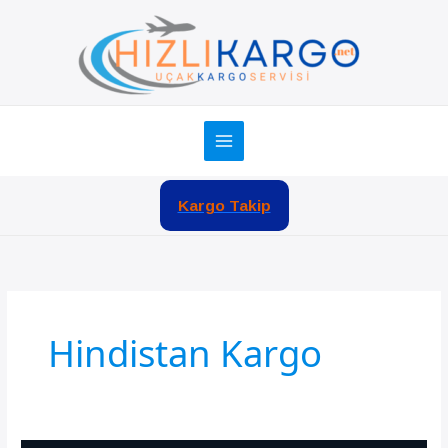
İçeriğe
atla
Kargo Takip
Hindistan Kargo