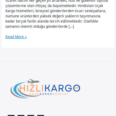
ticaret hacmi her geçen yıl artarken, hızlı ve güvenilir lojistik
çözümlerine olan ihtiyaç da büyümektedir. Hindistan Uçak
Kargo hizmetleri; bireysel gönderilerden ticari sevkiyatlara,
numune ürünlerden yüksek değerli yüklerin taşınmasına
kadar birçok farklı alanda tercih edilmektedir. Özellikle
zamanın önemli olduğu gönderilerde […]
Hindistan
Read More »
Uçak
Kargo