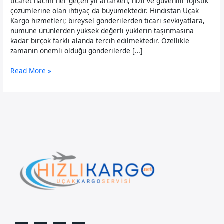
ticaret hacmi her geçen yıl artarken, hızlı ve güvenilir lojistik
çözümlerine olan ihtiyaç da büyümektedir. Hindistan Uçak
Kargo hizmetleri; bireysel gönderilerden ticari sevkiyatlara,
numune ürünlerden yüksek değerli yüklerin taşınmasına
kadar birçok farklı alanda tercih edilmektedir. Özellikle
zamanın önemli olduğu gönderilerde […]
Hindistan
Read More »
Uçak
Kargo