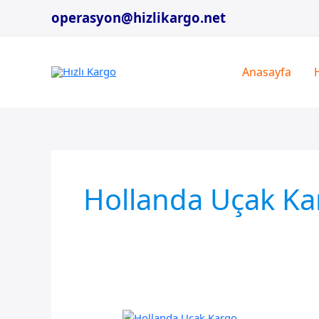
İçeriğe
operasyon@hizlikargo.net
atla
Anasayfa
Hollanda Uçak Kar