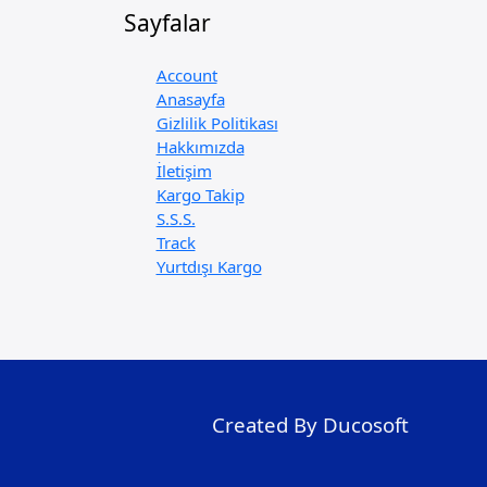
Sayfalar
Account
Anasayfa
Gizlilik Politikası
Hakkımızda
İletişim
Kargo Takip
S.S.S.
Track
Yurtdışı Kargo
Created By Ducosoft