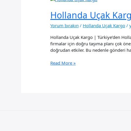
Hollanda Uçak Kar
Yorum bırakın
/
Hollanda Uçak Kargo
/
Hollanda Uçak Kargo | Türkiye’den Holl
firmalar için doğru taşıma planı çok öneml
doğrudan etkiler. Bu nedenle gönderi haz
Hollanda
Read More »
Uçak
Kargo