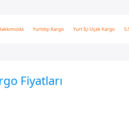
Hakkımızda
Yurtdışı Kargo
Yurt İçi Uçak Kargo
S.
go Fiyatları