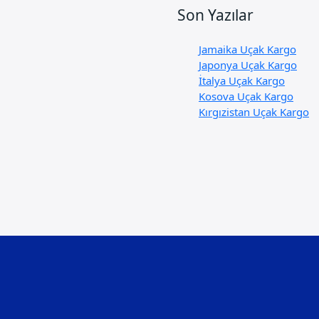
Son Yazılar
Jamaika Uçak Kargo
Japonya Uçak Kargo
İtalya Uçak Kargo
Kosova Uçak Kargo
Kırgızistan Uçak Kargo