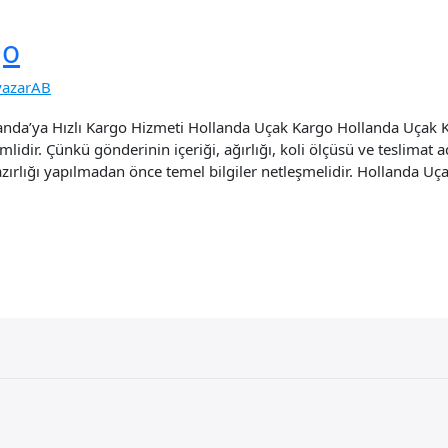
go
yazarAB
anda’ya Hızlı Kargo Hizmeti Hollanda Uçak Kargo Hollanda Uçak K
idir. Çünkü gönderinin içeriği, ağırlığı, koli ölçüsü ve teslimat ad
ırlığı yapılmadan önce temel bilgiler netleşmelidir. Hollanda Uç