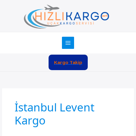
İçeriğe
atla
Kargo Takip
İstanbul Levent
Kargo