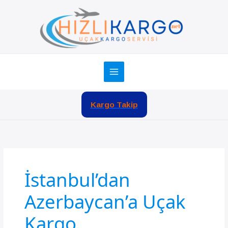
İçeriğe
atla
Kargo Takip
İstanbul’dan
Azerbaycan’a Uçak
Kargo