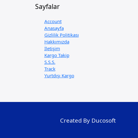
Sayfalar
Account
Anasayfa
Gizlilik Politikası
Hakkımızda
İletişim
Kargo Takip
S.S.S.
Track
Yurtdışı Kargo
Created By Ducosoft