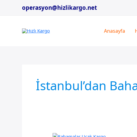
İçeriğe
operasyon@hizlikargo.net
atla
Anasayfa
İstanbul’dan Bah