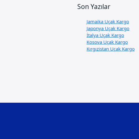
Son Yazılar
Jamaika Uçak Kargo
Japonya Uçak Kargo
İtalya Uçak Kargo
Kosova Uçak Kargo
Kırgızistan Uçak Kargo