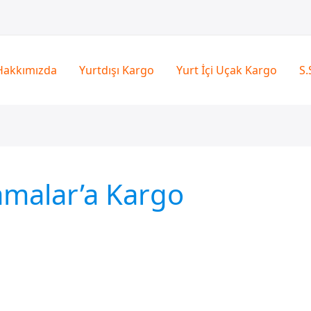
Hakkımızda
Yurtdışı Kargo
Yurt İçi Uçak Kargo
S.
amalar’a Kargo