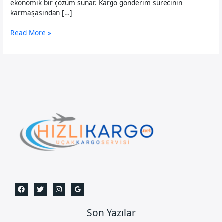
ekonomik bir çözüm sunar. Kargo gönderim sürecinin
karmaşasından […]
Kayseri
Read More »
Uçak
Kargo-
Gece
Gündüz
Arayabilirsiniz.
Son Yazılar