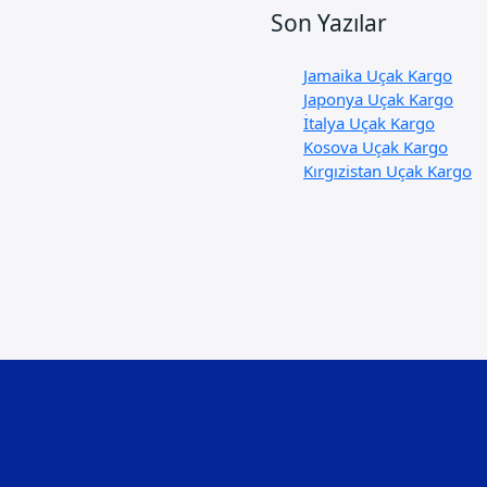
Son Yazılar
Jamaika Uçak Kargo
Japonya Uçak Kargo
İtalya Uçak Kargo
Kosova Uçak Kargo
Kırgızistan Uçak Kargo