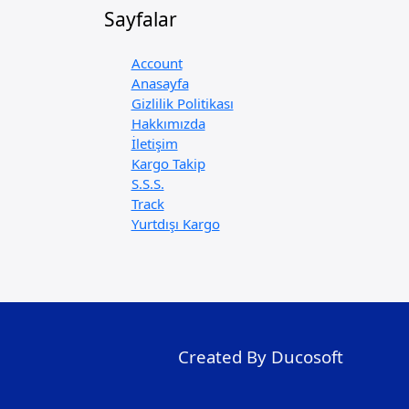
Sayfalar
Account
Anasayfa
Gizlilik Politikası
Hakkımızda
İletişim
Kargo Takip
S.S.S.
Track
Yurtdışı Kargo
Created By Ducosoft