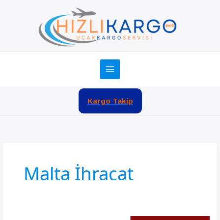
İçeriğe
atla
Kargo Takip
Malta İhracat