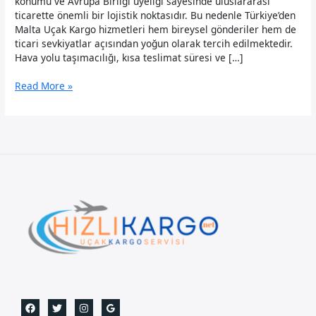
konumu ve Avrupa Birliği üyeliği sayesinde uluslararası
ticarette önemli bir lojistik noktasıdır. Bu nedenle Türkiye’den
Malta Uçak Kargo hizmetleri hem bireysel gönderiler hem de
ticari sevkiyatlar açısından yoğun olarak tercih edilmektedir.
Hava yolu taşımacılığı, kısa teslimat süresi ve […]
Malta
Read More »
Uçak
Kargo