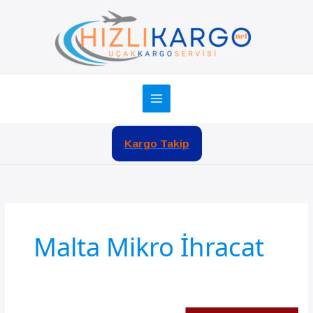
İçeriğe
atla
Kargo Takip
Malta Mikro İhracat